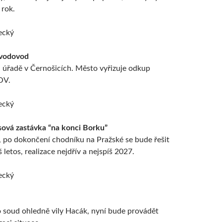
 rok.
ecký
 vodovod
a úřadě v Černošicích. Město vyřizuje odkup
OV.
ecký
sová zastávka “na konci Borku”
 po dokončení chodníku na Pražské se bude řešit
š letos, realizace nejdřív a nejspíš 2027.
ecký
 soud ohledně vily Hacák, nyní bude provádět