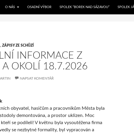
PŘEJÍT K OBSAHU WEBU
in /DISK2/WWW/martyho.net/borek/wp-config.php on line 1
O NÁS
OSADNÍ VÝBOR
SPOLEK “BOREK NAD SÁZAVOU”
SPOLEK J
A
,
ZÁPISY ZE SCHŮZÍ
LNÍ INFORMACE Z
A OKOLÍ 18.7.2026
ARTIN
NAPSAT KOMENTÁŘ
ák
tních obyvatel, hasičům a pracovníkům Města byla
stodoly demontována, a prostor uklizen. Moc
teří se podíleli! V květnu byla vysoutěžena firma
ovedly se nezbytné formality, byl vypracován a