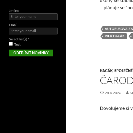
úkony ke stabili
– plánuje se “po
Jméno
Email
AUTOBUSOVÁ ZA
VILA HACÁK
Select list(s) *
Test
HACÁK
,
SPOLEČNÉ
ČAROD
28.4.2026
M
Dovolujeme si v