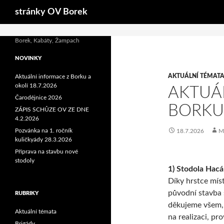
Hledat
Warning: Undefined array key "HTTP_X_FORWARDED_PROTO" 
stránky OV Borek
Borek, Kabáty, Žampach
NOVINKY
AKTUÁLNÍ TÉMAT
Aktuální informace z Borku a
okolí 18.7.2026
AKTUÁ
Čarodějnice 2026
BORKU 
ZÁPIS SCHŮZE OV ZE DNE
4.2.2026
Pozvánka na 1. ročník
18.7.2026
M
kuličkyády 28.3.2026
Příprava na stavbu nové
stodoly
1) Stodola Hac
Díky hrstce mís
původní stavba 
RUBRIKY
děkujeme všem, k
Aktuální témata
na realizaci, pr
Brigády