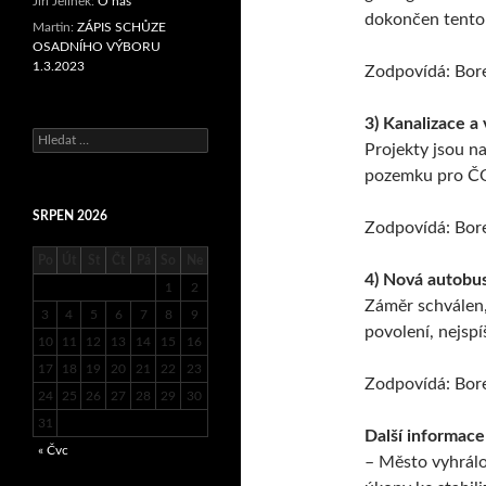
Jiři Jelínek
:
O nás
dokončen tento
Martin
:
ZÁPIS SCHŮZE
OSADNÍHO VÝBORU
1.3.2023
Zodpovídá: Bor
3) Kanalizace a
Vyhledávání
Projekty jsou n
pozemku pro Č
SRPEN 2026
Zodpovídá: Bor
Po
Út
St
Čt
Pá
So
Ne
4) Nová autobu
1
2
Záměr schválen,
3
4
5
6
7
8
9
povolení, nejspí
10
11
12
13
14
15
16
17
18
19
20
21
22
23
Zodpovídá: Bor
24
25
26
27
28
29
30
31
Další informace
« Čvc
– Město vyhrálo