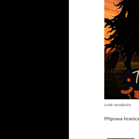
Leták čarodějnice
Příprava hranic