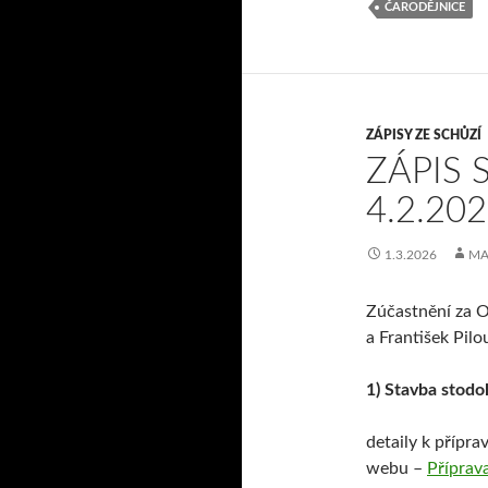
ČARODĚJNICE
ZÁPISY ZE SCHŮZÍ
ZÁPIS 
4.2.20
1.3.2026
MA
Zúčastnění za 
a František Pilo
1) Stavba stodo
detaily k přípr
webu –
Příprav