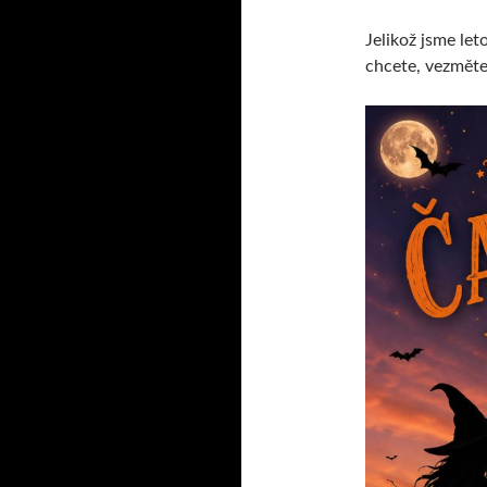
Jelikož jsme let
chcete, vezměte 