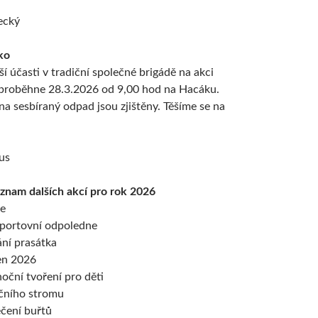
ecký
ko
ší účasti v tradiční společné brigádě na akci
proběhne 28.3.2026 od 9,00 hod na Hacáku.
na sesbíraný odpad jsou zjištěny. Těšíme se na
us
znam dalších akcí pro rok 2026
ce
sportovní odpoledne
ání prasátka
en 2026
oční tvoření pro děti
očního stromu
ečení buřtů