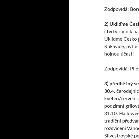
Zodpovídá: Bor
2) Ukliďme Čes
čtvrtý ročník na
Ukliďme Česko 
Rukavice, pytle 
hojnou účast!
Zodpovídá: Pilo
3) předběžný se
30.4. čarodejni
květen/červen 
podzimní grilov
31.10. Hallowe
tradiční předván
rozsvícení Ván
Silvestrovské p