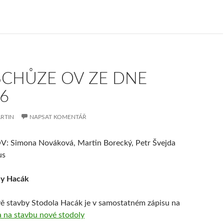
SCHŮZE OV ZE DNE
26
RTIN
NAPSAT KOMENTÁŘ
OV: Simona Nováková, Martin Borecký, Petr Švejda
us
ly Hacák
avě stavby Stodola Hacák je v samostatném zápisu na
a na stavbu nové stodoly