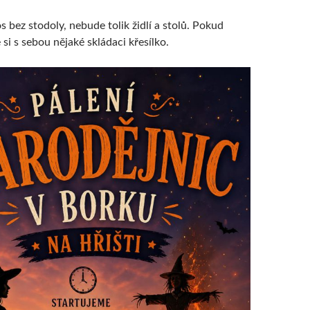
os bez stodoly, nebude tolik židlí a stolů. Pokud
si s sebou nějaké skládaci křesílko.