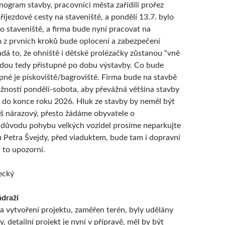
ogram stavby, pracovníci města zařídili prořez
říjezdové cesty na staveniště, a pondělí 13.7. bylo
o staveniště, a firma bude nyní pracovat na
ím z prvních kroků bude oplocení a zabezpečení
adá to, že ohniště i dětské prolézačky zůstanou “vně
udou tedy přístupné po dobu výstavby. Co bude
upné je pískoviště/bagroviště. Firma bude na stavbě
žností pondělí-sobota, aby převážná většina stavby
a do konce roku 2026. Hluk ze stavby by neměl být
píš nárazový, přesto žádáme obyvatele o
 důvodu pohybu velkých vozidel prosíme neparkujte
u Petra Švejdy, před viaduktem, bude tam i dopravní
 to upozorní.
ecký
ádraží
a vytvoření projektu, zaměřen terén, byly udělány
, detailní projekt je nyní v přípravě, měl by být