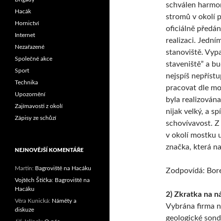
schválen harmon
Hacák
stromů v okolí p
Hornictví
oficiálně předán
Internet
realizaci. Jedn
Nezařazené
stanoviště. Vyp
Společné akce
staveniště” a b
Sport
nejspíš nepříst
Technika
pracovat dle mo
Upozornění
byla realizován
Zajímavosti z okolí
nijak velký, a s
Zápisy ze schůzí
schovívavost. Z
v okolí mostku 
značka, která na
NEJNOVĚJŠÍ KOMENTÁŘE
Martin
:
Bagroviště na Hacáku
Zodpovídá: Bor
Vojtěch Štička
:
Bagroviště na
Hacáku
2) Zkratka na n
Věra Kunická
:
Náměty a
Vybrána firma n
diskuze
geologické sondy